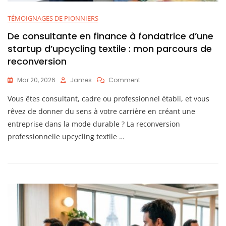
TÉMOIGNAGES DE PIONNIERS
De consultante en finance à fondatrice d’une
startup d’upcycling textile : mon parcours de
reconversion
On
Mar 20, 2026
James
Comment
De
Vous êtes consultant, cadre ou professionnel établi, et vous
Consultante
En
rêvez de donner du sens à votre carrière en créant une
Finance
entreprise dans la mode durable ? La reconversion
À
professionnelle upcycling textile …
Fondatrice
D’une
Startup
D’upcycling
Textile
:
Mon
Parcours
De
Reconversion