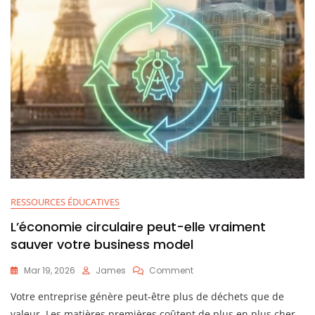
RESSOURCES ÉDUCATIVES
L’économie circulaire peut-elle vraiment
sauver votre business model
On
Mar 19, 2026
James
Comment
L’économie
Votre entreprise génère peut-être plus de déchets que de
Circulaire
Peut-
valeur. Les matières premières coûtent de plus en plus cher.