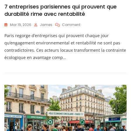
7 entreprises parisiennes qui prouvent que
durabilité rime avec rentabilité
On
Mar 19, 2026
James
Comment
7
Paris regorge d’entreprises qui prouvent chaque jour
Entreprises
Parisiennes
qu’engagement environnemental et rentabilité ne sont pas
Qui
contradictoires. Ces acteurs locaux transforment la contrainte
Prouvent
écologique en avantage comp…
Que
Durabilité
Rime
Avec
Rentabilité