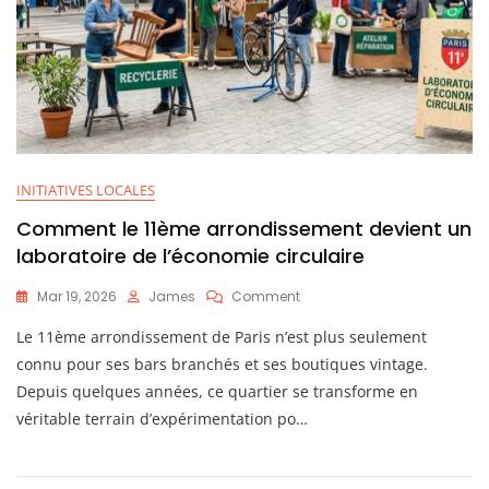
INITIATIVES LOCALES
Comment le 11ème arrondissement devient un
laboratoire de l’économie circulaire
On
Mar 19, 2026
James
Comment
Comment
Le 11ème arrondissement de Paris n’est plus seulement
Le
11ème
connu pour ses bars branchés et ses boutiques vintage.
Arrondissement
Depuis quelques années, ce quartier se transforme en
Devient
véritable terrain d’expérimentation po…
Un
Laboratoire
De
L’économie