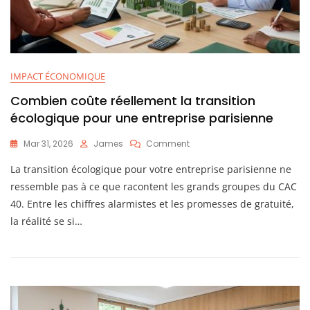
IMPACT ÉCONOMIQUE
Combien coûte réellement la transition
écologique pour une entreprise parisienne
On
Mar 31, 2026
James
Comment
Combien
La transition écologique pour votre entreprise parisienne ne
Coûte
Réellement
ressemble pas à ce que racontent les grands groupes du CAC
La
40. Entre les chiffres alarmistes et les promesses de gratuité,
Transition
la réalité se si…
Écologique
Pour
Une
Entreprise
Parisienne