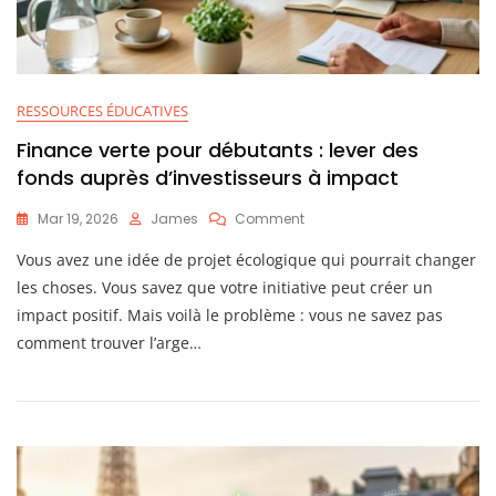
RESSOURCES ÉDUCATIVES
Finance verte pour débutants : lever des
fonds auprès d’investisseurs à impact
On
Mar 19, 2026
James
Comment
Finance
Vous avez une idée de projet écologique qui pourrait changer
Verte
Pour
les choses. Vous savez que votre initiative peut créer un
Débutants
impact positif. Mais voilà le problème : vous ne savez pas
:
comment trouver l’arge…
Lever
Des
Fonds
Auprès
D’investisseurs
À
Impact