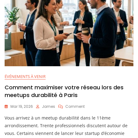
ÉVÉNEMENTS À VENIR
Comment maximiser votre réseau lors des
meetups durabilité à Paris
On
Mar 19, 2026
James
Comment
Comment
Vous arrivez à un meetup durabilité dans le 11ème
Maximiser
Votre
arrondissement. Trente professionnels discutent autour de
Réseau
vous. Certains viennent de lancer leur startup d’économie
Lors