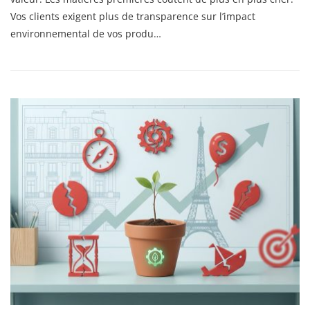
Elle
Vos clients exigent plus de transparence sur l’impact
Vraiment
environnemental de vos produ…
Sauver
Votre
Business
Model