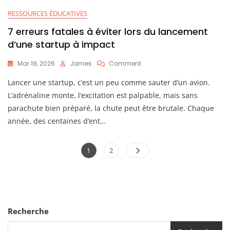
RESSOURCES ÉDUCATIVES
7 erreurs fatales à éviter lors du lancement
d’une startup à impact
On
Mar 19, 2026
James
Comment
7
Lancer une startup, c’est un peu comme sauter d’un avion.
Erreurs
Fatales
L’adrénaline monte, l’excitation est palpable, mais sans
À
parachute bien préparé, la chute peut être brutale. Chaque
Éviter
année, des centaines d’ent…
Lors
Du
Lancement
Posts
Page
Page
1
2
D’une
Startup
pagination
À
Impact
Recherche