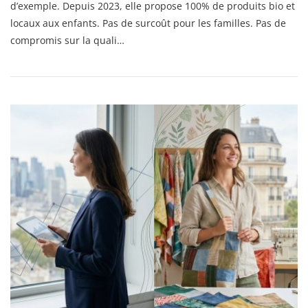
Scolaires
d’exemple. Depuis 2023, elle propose 100% de produits bio et
Du
locaux aux enfants. Pas de surcoût pour les familles. Pas de
20ème
compromis sur la quali…
Passent
Au
100%
Bio
Et
Local