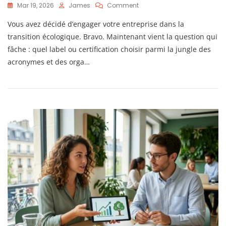
On
Mar 19, 2026
James
Comment
Transition
Vous avez décidé d’engager votre entreprise dans la
Écologique
En
transition écologique. Bravo. Maintenant vient la question qui
Entreprise
fâche : quel label ou certification choisir parmi la jungle des
:
acronymes et des orga…
Le
Guide
Complet
Des
Certifications
Et
Labels
Français