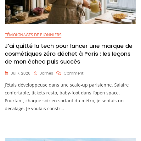
TÉMOIGNAGES DE PIONNIERS
J’ai quitté la tech pour lancer une marque de
cosmétiques zéro déchet à Paris : les leçons
de mon échec puis succès
On
Jul 7, 2026
James
Comment
J’ai
J’étais développeuse dans une scale-up parisienne. Salaire
Quitté
La
confortable, tickets resto, baby-foot dans l’open space.
Tech
Pourtant, chaque soir en sortant du métro, je sentais un
Pour
décalage. Je voulais constr…
Lancer
Une
Marque
De
Cosmétiques
Zéro