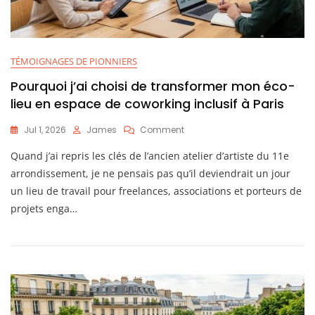
TÉMOIGNAGES DE PIONNIERS
Pourquoi j’ai choisi de transformer mon éco-
lieu en espace de coworking inclusif à Paris
On
Jul 1, 2026
James
Comment
Pourquoi
Quand j’ai repris les clés de l’ancien atelier d’artiste du 11e
J’ai
Choisi
arrondissement, je ne pensais pas qu’il deviendrait un jour
De
un lieu de travail pour freelances, associations et porteurs de
Transformer
projets enga…
Mon
Éco-
Lieu
En
Espace
De
Coworking
Inclusif