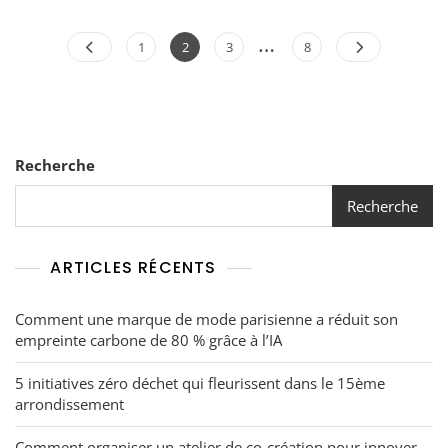
Feront
La
Posts
…
Différence
Page
Page
Page
Page
1
2
3
8
À
pagination
Paris
En
2026
Recherche
Recherche
ARTICLES RÉCENTS
Comment une marque de mode parisienne a réduit son
empreinte carbone de 80 % grâce à l’IA
5 initiatives zéro déchet qui fleurissent dans le 15ème
arrondissement
Comment organiser un atelier de co-création pour innover