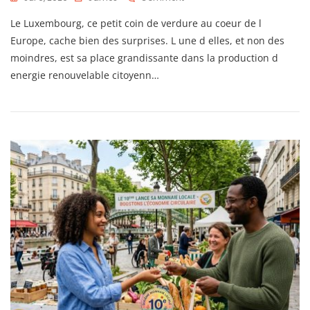
Le
Le Luxembourg, ce petit coin de verdure au coeur de l
6ème
Arrondissement
Europe, cache bien des surprises. L une d elles, et non des
Lance
moindres, est sa place grandissante dans la production d
Une
energie renouvelable citoyenn…
Coopérative
D’énergie
Solaire
Citoyenne
En
2026