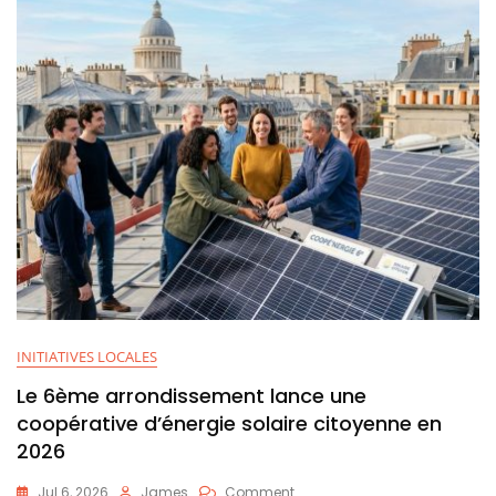
Déchet
À
Paris
:
Les
Leçons
De
Mon
Échec
Puis
Succès
INITIATIVES LOCALES
Le 6ème arrondissement lance une
coopérative d’énergie solaire citoyenne en
2026
On
Jul 6, 2026
James
Comment