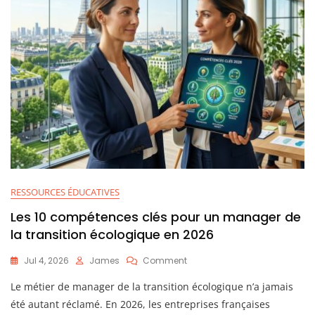
RESSOURCES ÉDUCATIVES
Les 10 compétences clés pour un manager de
la transition écologique en 2026
On
Jul 4, 2026
James
Comment
Les
Le métier de manager de la transition écologique n’a jamais
10
Compétences
été autant réclamé. En 2026, les entreprises françaises
Clés