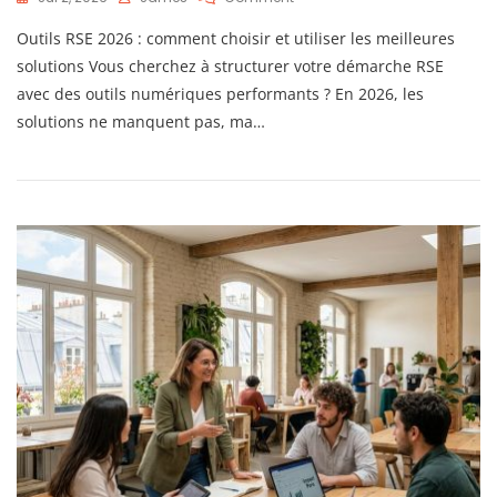
5
Outils RSE 2026 : comment choisir et utiliser les meilleures
Outils
Numériques
solutions Vous cherchez à structurer votre démarche RSE
Pour
avec des outils numériques performants ? En 2026, les
Piloter
solutions ne manquent pas, ma…
Votre
Stratégie
RSE
En
2026