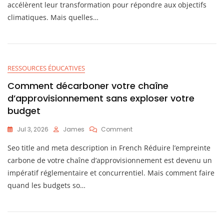
accélèrent leur transformation pour répondre aux objectifs
Pour
climatiques. Mais quelles…
Un
Manager
De
La
Transition
Écologique
RESSOURCES ÉDUCATIVES
En
Comment décarboner votre chaîne
2026
d’approvisionnement sans exploser votre
budget
On
Jul 3, 2026
James
Comment
Comment
Seo title and meta description in French Réduire l’empreinte
Décarboner
Votre
carbone de votre chaîne d’approvisionnement est devenu un
Chaîne
impératif réglementaire et concurrentiel. Mais comment faire
D’approvisionnement
quand les budgets so…
Sans
Exploser
Votre
Budget