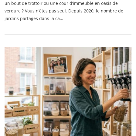
Étapes
un bout de trottoir ou une cour d’immeuble en oasis de
Clés
verdure ? Vous n’êtes pas seul. Depuis 2020, le nombre de
Pour
jardins partagés dans la ca…
Créer
Un
Réseau
De
Jardins
Partagés
Et
Booster
La
Biodiversité
À
Paris