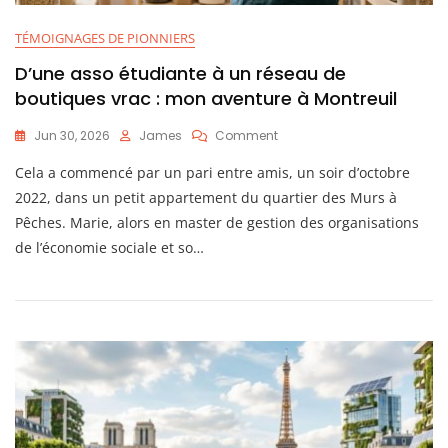
TÉMOIGNAGES DE PIONNIERS
D’une asso étudiante à un réseau de
boutiques vrac : mon aventure à Montreuil
On
Jun 30, 2026
James
Comment
D’une
Cela a commencé par un pari entre amis, un soir d’octobre
Asso
Étudiante
2022, dans un petit appartement du quartier des Murs à
À
Pêches. Marie, alors en master de gestion des organisations
Un
de l’économie sociale et so…
Réseau
De
Boutiques
Vrac
:
Mon
Aventure
À
Montreuil