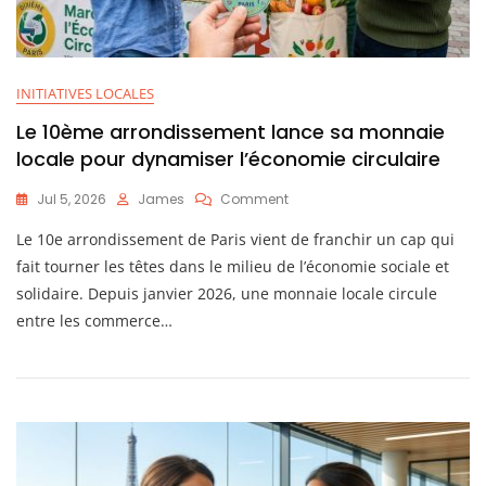
INITIATIVES LOCALES
Le 10ème arrondissement lance sa monnaie
locale pour dynamiser l’économie circulaire
On
Jul 5, 2026
James
Comment
Le
Le 10e arrondissement de Paris vient de franchir un cap qui
10ème
Arrondissement
fait tourner les têtes dans le milieu de l’économie sociale et
Lance
solidaire. Depuis janvier 2026, une monnaie locale circule
Sa
entre les commerce…
Monnaie
Locale
Pour
Dynamiser
L’économie
Circulaire