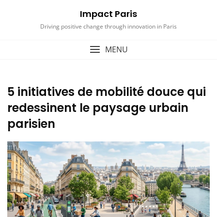
Skip
Impact Paris
to
content
Driving positive change through innovation in Paris
MENU
5 initiatives de mobilité douce qui
redessinent le paysage urbain
parisien