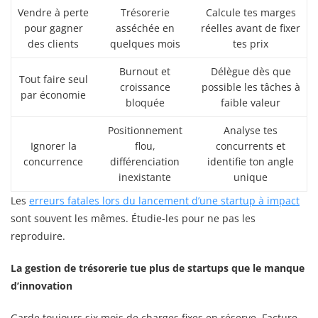
Vendre à perte
Trésorerie
Calcule tes marges
pour gagner
asséchée en
réelles avant de fixer
des clients
quelques mois
tes prix
Burnout et
Délègue dès que
Tout faire seul
croissance
possible les tâches à
par économie
bloquée
faible valeur
Positionnement
Analyse tes
Ignorer la
flou,
concurrents et
concurrence
différenciation
identifie ton angle
inexistante
unique
Les
erreurs fatales lors du lancement d’une startup à impact
sont souvent les mêmes. Étudie-les pour ne pas les
reproduire.
La gestion de trésorerie tue plus de startups que le manque
d’innovation
Garde toujours six mois de charges fixes en réserve. Facture