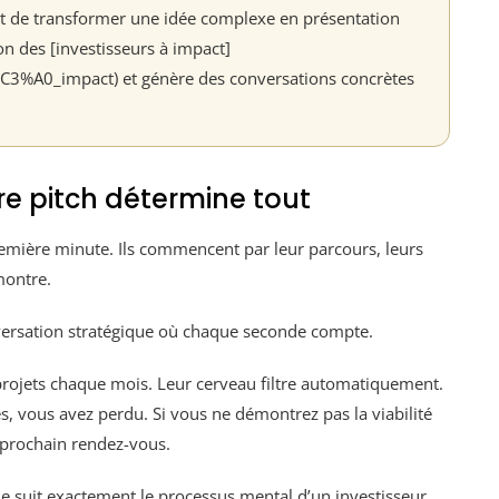
t de transformer une idée complexe en présentation
ion des [investisseurs à impact]
_%C3%A0_impact) et génère des conversations concrètes
re pitch détermine tout
remière minute. Ils commencent par leur parcours, leurs
montre.
nversation stratégique où chaque seconde compte.
 projets chaque mois. Leur cerveau filtre automatiquement.
s, vous avez perdu. Si vous ne démontrez pas la viabilité
 prochain rendez-vous.
le suit exactement le processus mental d’un investisseur