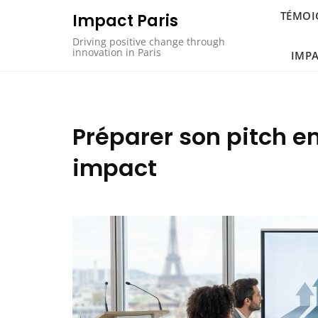
Skip
TÉMOI
Impact Paris
to
content
Driving positive change through
innovation in Paris
IMP
Préparer son pitch e
impact